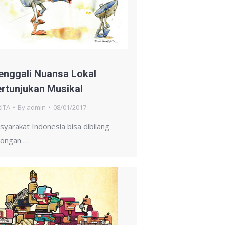
nggali Nuansa Lokal
rtunjukan Musikal
ITA
By
admin
08/01/2017
syarakat Indonesia bisa dibilang
longan …