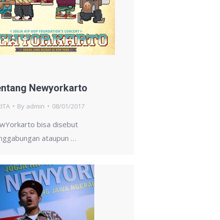
ntang Newyorkarto
ITA
By
admin
08/01/2017
wYorkarto bisa disebut
nggabungan ataupun …