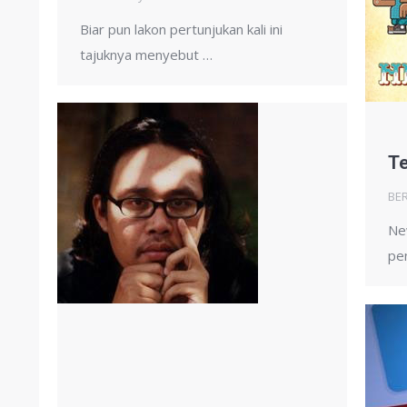
Biar pun lakon pertunjukan kali ini
tajuknya menyebut …
Te
BER
Ne
pe