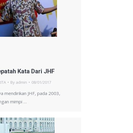
patah Kata Dari JHF
ITA
By
admin
08/01/2017
ya mendirikan JHF, pada 2003,
ngan mimpi …