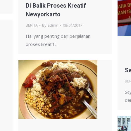
Di Balik Proses Kreatif
Newyorkarto
BERITA
By
admin
08/01/2017
Hal yang penting dari perjalanan
proses kreatif …
Se
BER
Sa
de