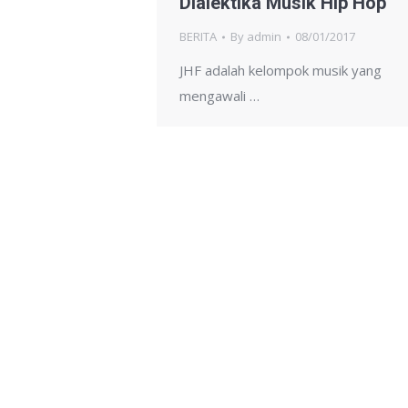
Dialektika Musik Hip Hop
BERITA
By
admin
08/01/2017
JHF adalah kelompok musik yang
mengawali …