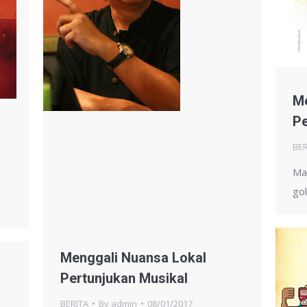
Me
Pe
BER
Ma
go
Menggali Nuansa Lokal
Pertunjukan Musikal
BERITA
By
admin
08/01/2017