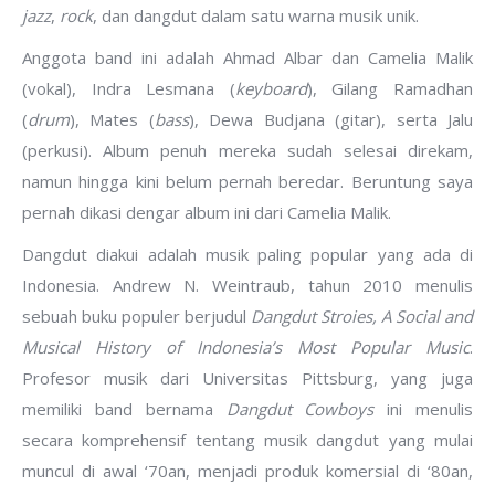
jazz
,
rock
, dan dangdut dalam satu warna musik unik.
Anggota band ini adalah Ahmad Albar dan Camelia Malik
(vokal), Indra Lesmana (
keyboard
), Gilang Ramadhan
(
drum
), Mates (
bass
), Dewa Budjana (gitar), serta Jalu
(perkusi). Album penuh mereka sudah selesai direkam,
namun hingga kini belum pernah beredar. Beruntung saya
pernah dikasi dengar album ini dari Camelia Malik.
Dangdut diakui adalah musik paling popular yang ada di
Indonesia. Andrew N. Weintraub, tahun 2010 menulis
sebuah buku populer berjudul
Dangdut Stroies, A Social and
Musical History of Indonesia’s Most Popular Music
.
Profesor musik dari Universitas Pittsburg, yang juga
memiliki band bernama
Dangdut Cowboys
ini menulis
secara komprehensif tentang musik dangdut yang mulai
muncul di awal ‘70an, menjadi produk komersial di ‘80an,