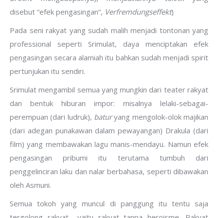
disebut “efek pengasingan”,
Verfremdungseffekt
)
Pada seni rakyat yang sudah malih menjadi tontonan yang
professional seperti Srimulat, daya menciptakan efek
pengasingan secara alamiah itu bahkan sudah menjadi spirit
pertunjukan itu sendiri.
Srimulat mengambil semua yang mungkin dari teater rakyat
dan bentuk hiburan impor: misalnya lelaki-sebagai-
perempuan (dari ludruk),
batur
yang mengolok-olok majikan
(dari adegan punakawan dalam pewayangan) Drakula (dari
film) yang membawakan lagu manis-mendayu. Namun efek
pengasingan pribumi itu terutama tumbuh dari
penggelinciran laku dan nalar berbahasa, seperti dibawakan
oleh Asmuni.
Semua tokoh yang muncul di panggung itu tentu saja
tergolong rakyat –yaitu rakyat tanpa heroisme. Rakyat