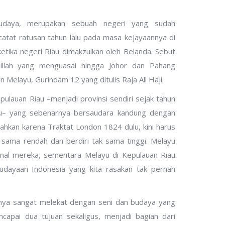
udaya, merupakan sebuah negeri yang sudah
catat ratusan tahun lalu pada masa kejayaannya di
etika negeri Riau dimakzulkan oleh Belanda. Sebut
iillah yang menguasai hingga Johor dan Pahang
 Melayu, Gurindam 12 yang ditulis Raja Ali Haji.
epulauan Riau –menjadi provinsi sendiri sejak tahun
au– yang sebenarnya bersaudara kandung dengan
ahkan karena Traktat London 1824 dulu, kini harus
sama rendah dan berdiri tak sama tinggi. Melayu
onal mereka, sementara Melayu di Kepulauan Riau
udayaan Indonesia yang kita rasakan tak pernah
pnya sangat melekat dengan seni dan budaya yang
ncapai dua tujuan sekaligus, menjadi bagian dari